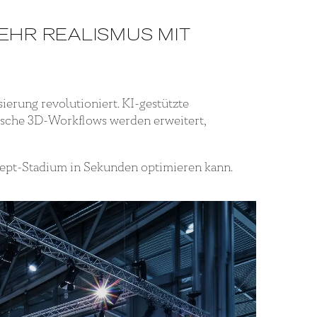
MEHR REALISMUS MIT
ierung revolutioniert. KI-gestützte
sische 3D-Workflows werden erweitert,
onzept-Stadium in Sekunden optimieren kann.