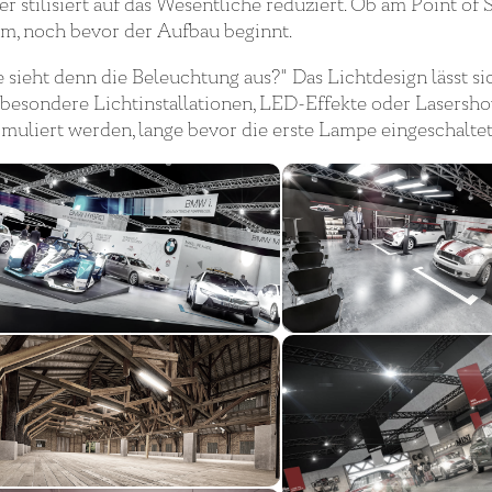
er stilisiert auf das Wesentliche reduziert. Ob am Point of
 um, noch bevor der Aufbau beginnt.
sieht denn die Beleuchtung aus?" Das Lichtdesign lässt sic
b besondere Lichtinstallationen, LED-Effekte oder Lasersh
simuliert werden, lange bevor die erste Lampe eingeschaltet